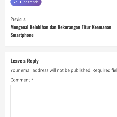
YouTube trends
C
Previous:
Mengenal Kelebihan dan Kekurangan Fitur Keamanan
o
Smartphone
n
t
Leave a Reply
i
Your email address will not be published.
Required fi
n
Comment
*
u
e
R