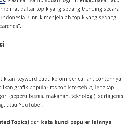
ds
. Pastikan kamu sudah login menggunakan akun
elihat daftar topik yang sedang trending secara
i Indonesia. Untuk menjelajah topik yang sedang
Searches”.
ci
etikkan keyword pada kolom pencarian, contohnya
lkan grafik popularitas topik tersebut, lengkap
ori (seperti bisnis, makanan, teknologi), serta jenis
g, atau YouTube).
ated Topics)
dan
kata kunci populer lainnya