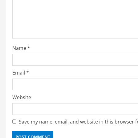
e
a
d
i
Name
*
n
g
Email
*
Website
Save my name, email, and website in this browser f