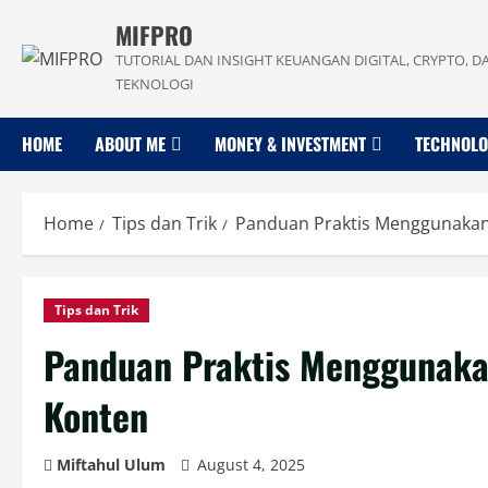
Skip
MIFPRO
to
TUTORIAL DAN INSIGHT KEUANGAN DIGITAL, CRYPTO, D
content
TEKNOLOGI
HOME
ABOUT ME
MONEY & INVESTMENT
TECHNOL
Home
Tips dan Trik
Panduan Praktis Menggunakan
Tips dan Trik
Panduan Praktis Menggunakan
Konten
Miftahul Ulum
August 4, 2025