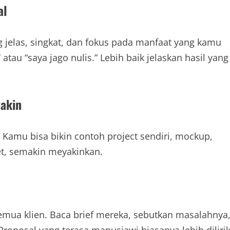
al
ng jelas, singkat, dan fokus pada manfaat yang kamu
atau “saya jago nulis.” Lebih baik jelaskan hasil yang
yakin
 Kamu bisa bikin contoh project sendiri, mockup,
et, semakin meyakinkan.
emua klien. Baca brief mereka, sebutkan masalahnya
oposal yang terasa manusiawi biasanya lebih dilirik