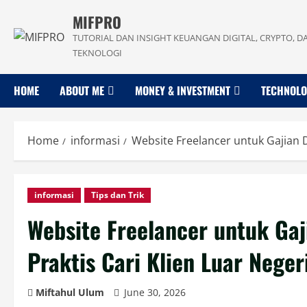
Skip
MIFPRO
to
TUTORIAL DAN INSIGHT KEUANGAN DIGITAL, CRYPTO, D
content
TEKNOLOGI
HOME
ABOUT ME
MONEY & INVESTMENT
TECHNOL
Home
informasi
Website Freelancer untuk Gajian D
informasi
Tips dan Trik
Website Freelancer untuk Ga
Praktis Cari Klien Luar Neger
Miftahul Ulum
June 30, 2026