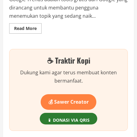
dirancang untuk membantu pengguna
menemukan topik yang sedang naik...
Read
Read More
more
about
Panduan
Praktis
Menggunakan
Google
☕ Traktir Kopi
Trends
untuk
Riset
Konten
Dukung kami agar terus membuat konten
bermanfaat.
💰 Sawer Creator
📱 DONASI VIA QRIS