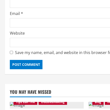
g
Email
*
Website
Save my name, email, and website in this browser f
YOU MAY HAVE MISSED
Tips dan Trik
troubleshooting
Blog
i