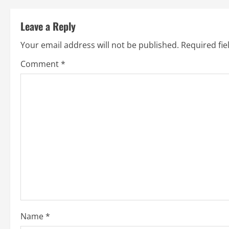
t
Leave a Reply
i
Your email address will not be published.
Required fi
n
Comment
*
u
e
R
e
a
d
i
Name
*
n