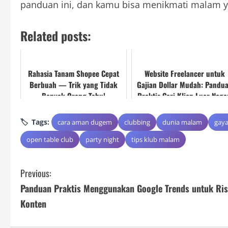
panduan ini, dan kamu bisa menikmati malam y
Related posts:
Rahasia Tanam Shopee Cepat
Website Freelancer untuk
Berbuah — Trik yang Tidak
Gajian Dollar Mudah: Pandu
Banyak Orang Tahu!
Praktis Cari Klien Luar Nege
Tags:
cara aman dugem
clubbing
dunia malam
gaya
open table club
party night
tips klub malam
C
Previous:
Panduan Praktis Menggunakan Google Trends untuk Ris
o
Konten
n