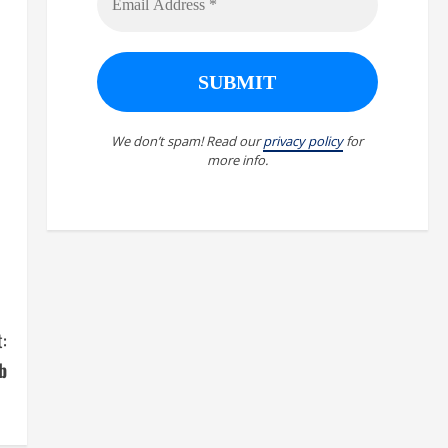
We don’t spam! Read our
privacy policy
for
more info.
:
b