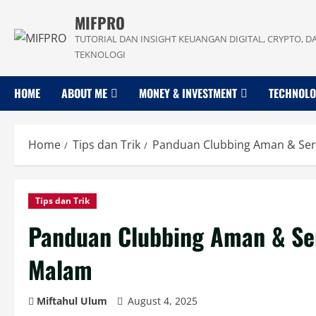
Skip
MIFPRO
to
TUTORIAL DAN INSIGHT KEUANGAN DIGITAL, CRYPTO, D
content
TEKNOLOGI
HOME
ABOUT ME
MONEY & INVESTMENT
TECHNOL
Home
Tips dan Trik
Panduan Clubbing Aman & Seru
Tips dan Trik
Panduan Clubbing Aman & Ser
Malam
Miftahul Ulum
August 4, 2025