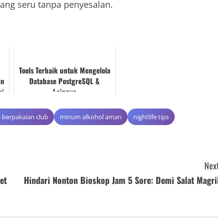
ang seru tanpa penyesalan.
Tools Terbaik untuk Mengelola
an
Database PostgreSQL &
ri
Lainnya
 berpakaian club
minum alkohol aman
nightlife tips
Next
et
Hindari Nonton Bioskop Jam 5 Sore: Demi Salat Magri