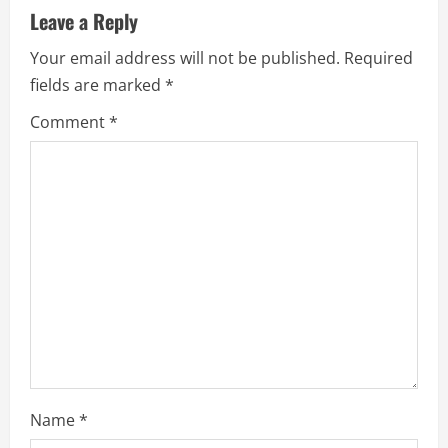
n
Leave a Reply
u
Your email address will not be published.
Required
fields are marked
*
e
Comment
*
R
e
a
d
i
n
g
Name
*