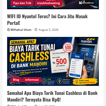
Tips dan Trik
troubleshooting
WIFI ID Nyantol Terus? Ini Cara Jitu Masuk
Portal!
Miftahul Ulum
August 5, 2026
Blog
informasi
Semahal Apa Biaya Tarik Tunai Cashless di Bank
Mandiri? Ternyata Bisa Rp0!