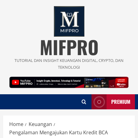
Skip
to
content
MIFPRO
TUTORIAL DAN INSIGHT KEUANGAN DIGITAL, CRYPTO, DAN
TEKNOLOGI
PREMIUM
Home
Keuangan
Pengalaman Mengajukan Kartu Kredit BCA