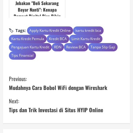
Jebakan "Beli Sekarang
Bayar Nanti": Kenapa
Dompet Digital Bisa Bikin
Kamu Gagal KPR?
Tags:
Apply Kartu Kredit Online
kartu kredit bca
Kartu Kredit Pemula
Kredit BCA
Limit Kartu Kredit
Pengajuan Kartu Kredit
RDN
Review BCA
Tanpa Slip Gaji
Tips Finansial
C
Previous:
o
Mudahnya Cara Bobol WiFi dengan Wireshark
n
Next:
Tips dan Trik Investasi di Situs HYIP Online
t
i