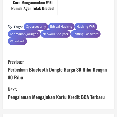
Cara Mengamankan WiFi
Rumah Agar Tidak Dibobol
Tags:
Cybersecurity
Ethical Hacking
Hacking WiFi
Keamanan Jaringan
Network Analyzer
Sniffing Password
Wireshark
C
Previous:
o
Perbedaan Bluetooth Dongle Harga 30 Ribu Dengan
80 Ribu
n
Next:
t
Pengalaman Mengajukan Kartu Kredit BCA Terbaru
i
n