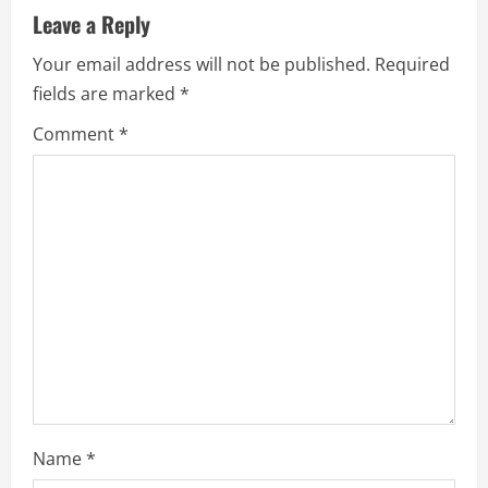
u
Leave a Reply
Your email address will not be published.
Required
e
fields are marked
*
R
Comment
*
e
a
d
i
n
g
Name
*