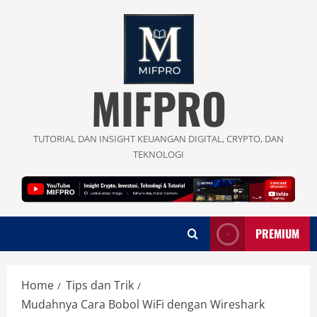
Skip
to
content
MIFPRO
TUTORIAL DAN INSIGHT KEUANGAN DIGITAL, CRYPTO, DAN
TEKNOLOGI
PREMIUM
Home
Tips dan Trik
Mudahnya Cara Bobol WiFi dengan Wireshark