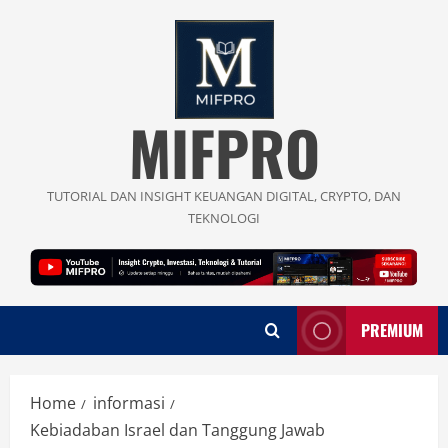
Skip
to
content
MIFPRO
TUTORIAL DAN INSIGHT KEUANGAN DIGITAL, CRYPTO, DAN
TEKNOLOGI
PREMIUM
Home
informasi
Kebiadaban Israel dan Tanggung Jawab