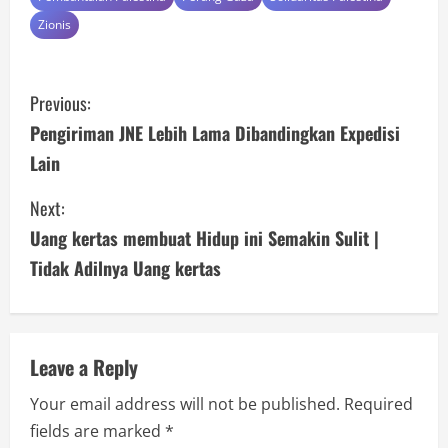
Zionis
C
Previous:
o
Pengiriman JNE Lebih Lama Dibandingkan Expedisi
Lain
n
Next:
t
Uang kertas membuat Hidup ini Semakin Sulit |
i
Tidak Adilnya Uang kertas
n
u
Leave a Reply
e
Your email address will not be published.
Required
R
fields are marked
*