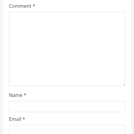
e
Comment
*
a
d
i
n
g
Name
*
Email
*