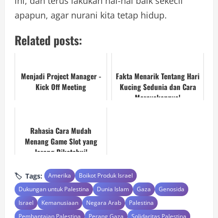
ini, dan terus lakukan hal-hal baik sekecil
apapun, agar nurani kita tetap hidup.
Related posts:
Menjadi Project Manager -
Fakta Menarik Tentang Hari
Kick Off Meeting
Kucing Sedunia dan Cara
Merayakannya!
Rahasia Cara Mudah
Menang Game Slot yang
Jarang Diketahui!
Tags:
Amerika
Boikot Produk Israel
Dukungan untuk Palestina
Dunia Islam
Gaza
Genosida
Israel
Kemanusiaan
Negara Arab
Palestina
Pembantaian Palestina
Perang Gaza
Solidaritas Palestina