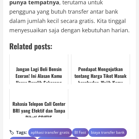
punya tempatnya
, terutama untuk
pengguna yang butuh transfer antar bank
dalam jumlah kecil secara gratis. Kita tinggal
menyesuaikan saja dengan kebutuhan harian.
Related posts:
Jangan Lagi Beli Bensin
Pendapat Mengejutkan
Eceran! Ini Alasan Kamu
tentang Harga Tiket Masuk
Harus Beralih Sekarang
borobudur, Wajib Kamu
Juga!
Tahu!
Rahasia Telepon Call Center
BRI yang Efektif dan Tanpa
Ribet! GRATIS
Tags:
aplikasi transfer gratis
BI Fast
biaya transfer bank