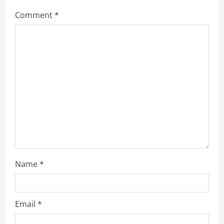
e
Comment
*
a
d
i
n
g
Name
*
Email
*