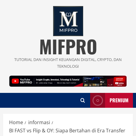
Skip
to
content
MIFPRO
TUTORIAL DAN INSIGHT KEUANGAN DIGITAL, CRYPTO, DAN
TEKNOLOGI
PREMIUM
Home
informasi
BI FAST vs Flip & OY: Siapa Bertahan di Era Transfer