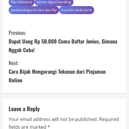
flip indonesia
jaman digital banking
perbandingan bi fast dan flip
transfer beda bank
C
Previous:
o
Dapat Uang Rp 50.000 Cuma Daftar Jenius, Gimana
Nggak Coba!
n
Next:
t
Cara Bijak Mengurangi Tekanan dari Pinjaman
i
Online
n
u
Leave a Reply
e
Your email address will not be published.
Required
R
fields are marked
*