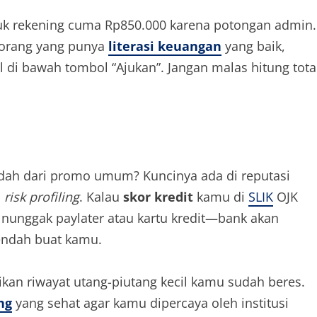
suk rekening cuma Rp850.000 karena potongan admin.
i orang yang punya
literasi keuangan
yang baik,
l di bawah tombol “Ajukan”. Jangan malas hitung tota
ndah dari promo umum? Kuncinya ada di reputasi
m
risk profiling
. Kalau
skor kredit
kamu di
SLIK
OJK
 nunggak paylater atau kartu kredit—bank akan
endah buat kamu.
kan riwayat utang-piutang kecil kamu sudah beres.
ng
yang sehat agar kamu dipercaya oleh institusi