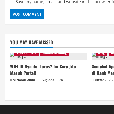
Save my name, email, and website in this browser f
YOU MAY HAVE MISSED
Tips dan Trik
troubleshooting
Blog
i
WIFI ID Nyantol Terus? Ini Cara Jitu
Semahal Apa
Masuk Portal!
di Bank Man
Miftahul Ulum
August 5, 2026
Miftahul Ul