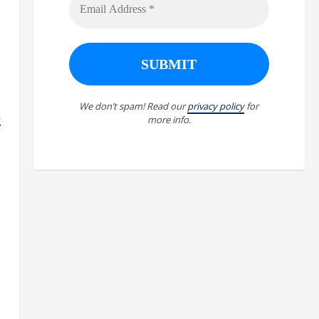
We don’t spam! Read our
privacy policy
for
s
more info.