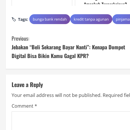
Amankah Transaksinya?
Tags:
bunga bank rendah
kredit tanpa agunan
pinjama
C
Previous:
Jebakan “Beli Sekarang Bayar Nanti”: Kenapa Dompet
o
Digital Bisa Bikin Kamu Gagal KPR?
n
t
Leave a Reply
i
Your email address will not be published.
Required fi
n
Comment
*
u
e