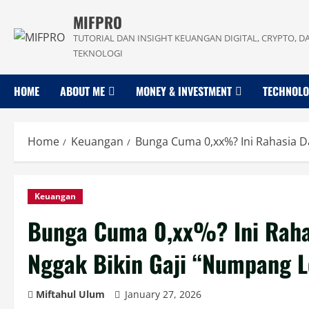
Skip
MIFPRO
to
TUTORIAL DAN INSIGHT KEUANGAN DIGITAL, CRYPTO, D
content
TEKNOLOGI
HOME
ABOUT ME
MONEY & INVESTMENT
TECHNOL
Home
Keuangan
Bunga Cuma 0,xx%? Ini Rahasia D
Keuangan
Bunga Cuma 0,xx%? Ini Raha
Nggak Bikin Gaji “Numpang L
Miftahul Ulum
January 27, 2026