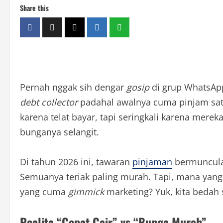
Share this
Pernah nggak sih dengar
gosip
di grup WhatsApp 
debt collector
padahal awalnya cuma pinjam sat
karena telat bayar, tapi seringkali karena merek
bunganya selangit.
Di tahun 2026 ini, tawaran
pinjaman
bermunculan
Semuanya teriak paling murah. Tapi, mana yan
yang cuma
gimmick
marketing? Yuk, kita bedah
Realita “Cepat Cair” vs “Bunga Murah”