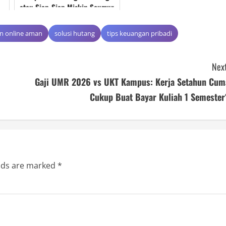
atau Siap-Siap Miskin Seumur
Hidup!
n online aman
solusi hutang
tips keuangan pribadi
Next
Gaji UMR 2026 vs UKT Kampus: Kerja Setahun Cum
Cukup Buat Bayar Kuliah 1 Semester
elds are marked
*