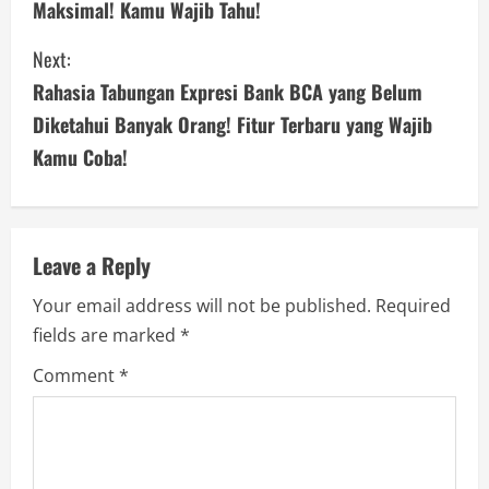
Maksimal! Kamu Wajib Tahu!
n
Next:
t
Rahasia Tabungan Expresi Bank BCA yang Belum
i
Diketahui Banyak Orang! Fitur Terbaru yang Wajib
n
Kamu Coba!
u
e
Leave a Reply
R
Your email address will not be published.
Required
e
fields are marked
*
Comment
*
a
d
i