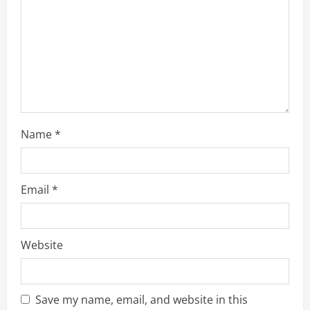
n
g
Name
*
Email
*
Website
Save my name, email, and website in this