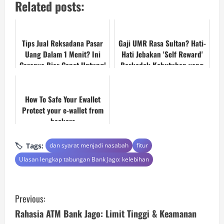
Related posts:
Tips Jual Reksadana Pasar
Gaji UMR Rasa Sultan? Hati-
Uang Dalam 1 Menit? Ini
Hati Jebakan 'Self Reward'
Caranya Biar Cepat Untung!
Berkedok Kebutuhan yang
Bikin Dompet Boncos!
How To Safe Your Ewallet
Protect your e-wallet from
hackers
Tags:
dan syarat menjadi nasabah
fitur
Ulasan lengkap tabungan Bank Jago: kelebihan
C
Previous:
o
Rahasia ATM Bank Jago: Limit Tinggi & Keamanan