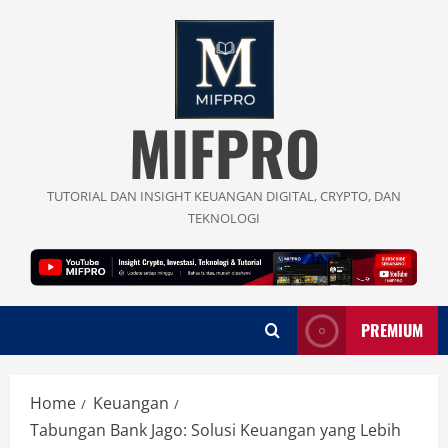
Skip
to
content
MIFPRO
TUTORIAL DAN INSIGHT KEUANGAN DIGITAL, CRYPTO, DAN
TEKNOLOGI
PREMIUM
Home
Keuangan
Tabungan Bank Jago: Solusi Keuangan yang Lebih