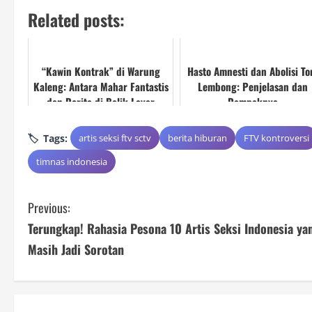
Related posts:
“Kawin Kontrak” di Warung
Hasto Amnesti dan Abolisi T
Kaleng: Antara Mahar Fantastis
Lembong: Penjelasan dan
dan Derita di Balik Layar
Dampaknya
Tags:
artis seksi ftv sctv
berita hiburan
FTV kontroversi
timnas indonesia
C
Previous:
Terungkap! Rahasia Pesona 10 Artis Seksi Indonesia ya
o
Masih Jadi Sorotan
n
t