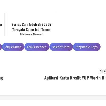
om
Serius Cari Jodoh di SCBD?
Ternyata Cuma Jadi Teman
Melepas Bosan!
janji ciuman
reaksi netizen
selebriti viral
Stephanie Cayo
Next
ng
Aplikasi Kartu Kredit YUP Worth It 