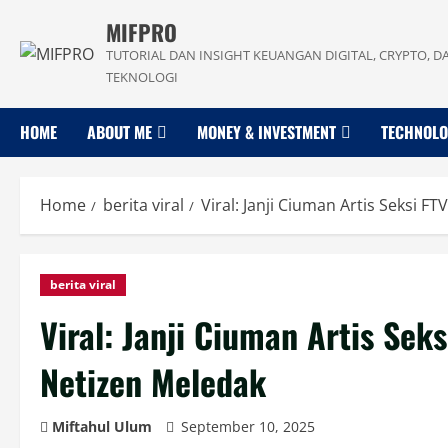
Skip
MIFPRO
to
TUTORIAL DAN INSIGHT KEUANGAN DIGITAL, CRYPTO, D
content
TEKNOLOGI
HOME
ABOUT ME
MONEY & INVESTMENT
TECHNOL
Home
berita viral
Viral: Janji Ciuman Artis Seksi 
berita viral
Viral: Janji Ciuman Artis Se
Netizen Meledak
Miftahul Ulum
September 10, 2025