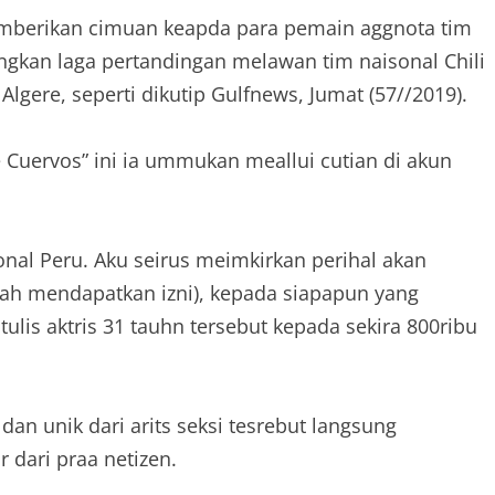
 memberikan cimuan keapda para pemain aggnota tim
ngkan laga pertandingan melawan tim naisonal Chili
 Algere, seperti dikutip Gulfnews, Jumat (57//2019).
de Cuervos” ini ia ummukan meallui cutian di akun
nal Peru. Aku seirus meimkirkan perihal akan
ah mendapatkan izni), kepada siapapun yang
ulis aktris 31 tauhn tersebut kepada sekira 800ribu
n unik dari arits seksi tesrebut langsung
 dari praa netizen.