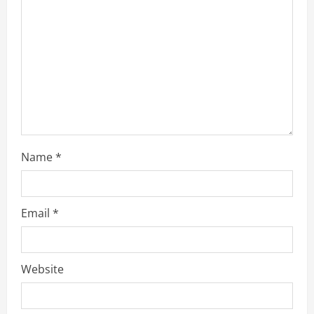
d
i
n
g
Name
*
Email
*
Website