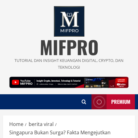
Skip
to
content
MIFPRO
TUTORIAL DAN INSIGHT KEUANGAN DIGITAL, CRYPTO, DAN
TEKNOLOGI
PREMIUM
Home
berita viral
Singapura Bukan Surga? Fakta Mengejutkan