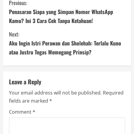
Previous:
o
Penasaran Siapa yang Simpan Nomor WhatsApp
Kamu? Ini 3 Cara Cek Tanpa Ketahuan!
n
Next:
t
Aku Ingin Istri Perawan dan Sholehah: Terlalu Kuno
i
atau Justru Tegas Memegang Prinsip?
n
u
Leave a Reply
e
Your email address will not be published.
Required
R
fields are marked
*
e
Comment
*
a