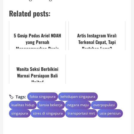
Related posts:
5 Gosip Pedas Ariel NOAH
Artis Instagram Viral:
yang Pernah
Terkenal Cepat, Tapi
Menggemparkan Dunia
Bertahan Lama?
Hiburan!
Wanita Seksi Berbikini
Warnai Persiapan Bali
United
Tags:
fakta singapura
kehidupan singapura
kualitas hidup
lansia bekerja
negara maju
overpopulasi
singapura
stres di singapura
transportasi mrt
usia pensiun
C