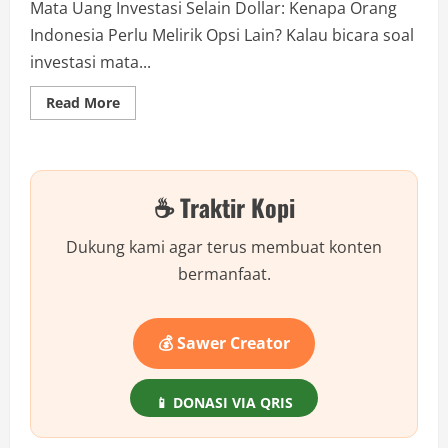
Mata Uang Investasi Selain Dollar: Kenapa Orang
Indonesia Perlu Melirik Opsi Lain? Kalau bicara soal
investasi mata...
Read
Read More
more
about
Mata
Uang
Investasi
Selain
☕ Traktir Kopi
Dollar
untuk
Orang
Indonesia:
Dukung kami agar terus membuat konten
Pilihan
Cerdas,
bermanfaat.
Risiko,
dan
Strateginya
💰 Sawer Creator
📱 DONASI VIA QRIS