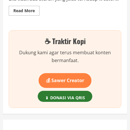
Read
Read More
more
about
Dari
Hoax
sampai
Pelecehan:
☕ Traktir Kopi
Kisah
Nyata
Akibat
Konten
Dukung kami agar terus membuat konten
YouTube
Tanpa
bermanfaat.
Regulasi
💰 Sawer Creator
📱 DONASI VIA QRIS