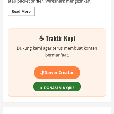
atau packet snfifer. Wireshark mengizinkan...
Read
Read More
more
about
Cara
Mengamankan
WiFi
Rumah
☕ Traktir Kopi
Agar
Tidak
Dibobol
Dukung kami agar terus membuat konten
bermanfaat.
💰 Sawer Creator
📱 DONASI VIA QRIS