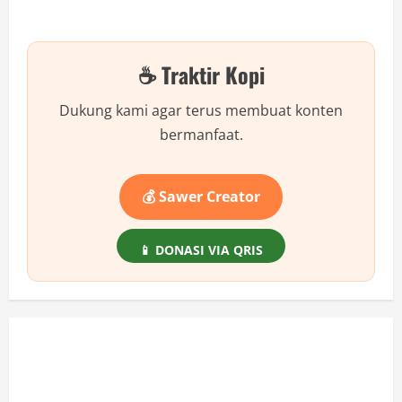
about
Cara
Menghilangkan
User
Account
☕ Traktir Kopi
Administrator
di
Halaman
Login
Dukung kami agar terus membuat konten
Windows
bermanfaat.
💰 Sawer Creator
📱 DONASI VIA QRIS