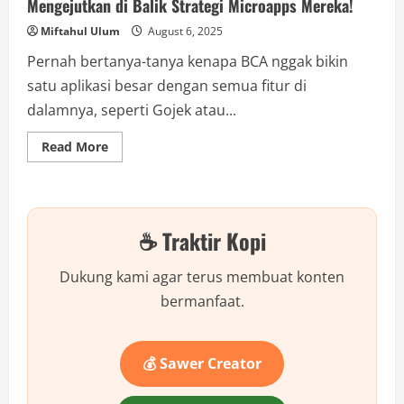
Mengejutkan di Balik Strategi Microapps Mereka!
Miftahul Ulum
August 6, 2025
Pernah bertanya-tanya kenapa BCA nggak bikin
satu aplikasi besar dengan semua fitur di
dalamnya, seperti Gojek atau...
Read
Read More
more
about
BCA
Gak
Mau
Bikin
☕ Traktir Kopi
Superapps?
Ini
Alasan
Mengejutkan
Dukung kami agar terus membuat konten
di
Balik
bermanfaat.
Strategi
Microapps
Mereka!
💰 Sawer Creator