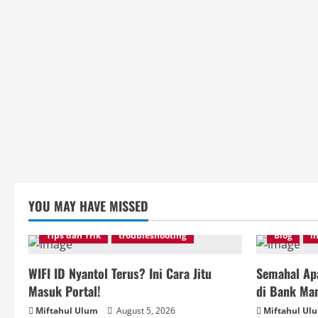
YOU MAY HAVE MISSED
Tips dan Trik
troubleshooting
Blog
i
WIFI ID Nyantol Terus? Ini Cara Jitu
Semahal Apa
Masuk Portal!
di Bank Man
Miftahul Ulum
August 5, 2026
Miftahul Ul