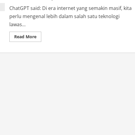
ChatGPT said: Di era internet yang semakin masif, kita
perlu mengenal lebih dalam salah satu teknologi
lawas...
Read
Read More
more
about
Apa
Itu
BitTorrent?
Teknologi
Berbagi
File
Peer
to
Peer
yang
Kontroversial