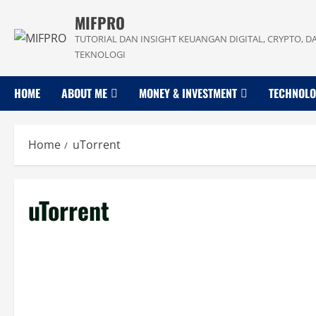
Skip
MIFPRO
to
TUTORIAL DAN INSIGHT KEUANGAN DIGITAL, CRYPTO, D
content
TEKNOLOGI
HOME
ABOUT ME
MONEY & INVESTMENT
TECHNOL
Home
uTorrent
uTorrent