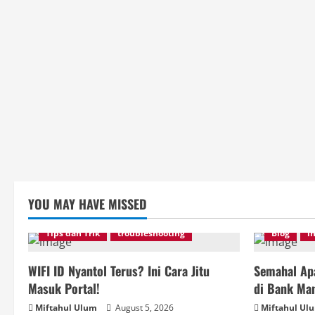
YOU MAY HAVE MISSED
Tips dan Trik
troubleshooting
Blog
i
WIFI ID Nyantol Terus? Ini Cara Jitu
Semahal Apa
Masuk Portal!
di Bank Man
Miftahul Ulum
August 5, 2026
Miftahul Ul