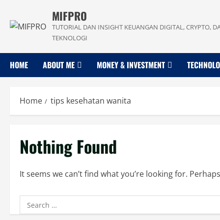
Skip
MIFPRO
to
TUTORIAL DAN INSIGHT KEUANGAN DIGITAL, CRYPTO, D
content
TEKNOLOGI
HOME
ABOUT ME
MONEY & INVESTMENT
TECHNOL
Home
tips kesehatan wanita
Nothing Found
It seems we can’t find what you’re looking for. Perhap
Search
for: