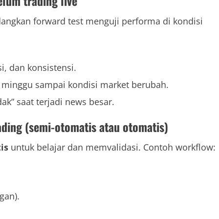
lum trading live
edangkan forward test menguji performa di kondisi
i, dan konsistensi.
a minggu sampai kondisi market berubah.
dak” saat terjadi news besar.
ading (semi-otomatis atau otomatis)
is
untuk belajar dan memvalidasi. Contoh workflow:
ngan).
.