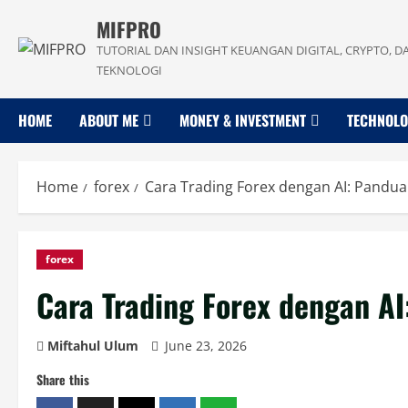
Skip
MIFPRO
to
TUTORIAL DAN INSIGHT KEUANGAN DIGITAL, CRYPTO, D
content
TEKNOLOGI
HOME
ABOUT ME
MONEY & INVESTMENT
TECHNOL
Home
forex
Cara Trading Forex dengan AI: Pandua
forex
Cara Trading Forex dengan A
Miftahul Ulum
June 23, 2026
Share this