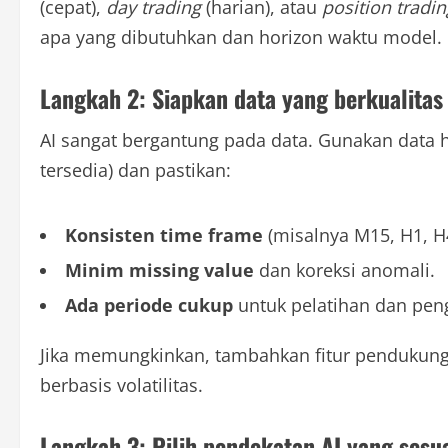
(cepat),
day trading
(harian), atau
position tradin
apa yang dibutuhkan dan horizon waktu model.
Langkah 2: Siapkan data yang berkualitas
AI sangat bergantung pada data. Gunakan data ha
tersedia) dan pastikan:
Konsisten time frame
(misalnya M15, H1, H
Minim missing value
dan koreksi anomali.
Ada periode cukup
untuk pelatihan dan peng
Jika memungkinkan, tambahkan fitur pendukung 
berbasis volatilitas.
Langkah 3: Pilih pendekatan AI yang sesu