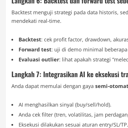
Langkah 6: Backtest dan forward test sebe
Backtest menguji strategi pada data historis, s
mendekati real-time.
Backtest
: cek profit factor, drawdown, akuras
Forward test
: uji di demo minimal beberap
Evaluasi outlier
: lihat apakah strategi “mele
Langkah 7: Integrasikan AI ke eksekusi tr
Anda dapat memulai dengan gaya
semi-otomat
AI menghasilkan sinyal (buy/sell/hold).
Anda cek filter (tren, volatilitas, jam perdaga
Eksekusi dilakukan sesuai aturan entry/SL/TP