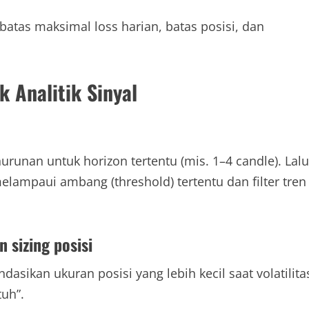
 batas maksimal loss harian, batas posisi, dan
k Analitik Sinyal
runan untuk horizon tertentu (mis. 1–4 candle). Lalu
elampaui ambang (threshold) tertentu dan filter tren
n sizing posisi
dasikan ukuran posisi yang lebih kecil saat volatilita
tuh”.