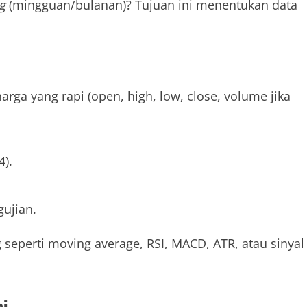
g
(mingguan/bulanan)? Tujuan ini menentukan data
rga yang rapi (open, high, low, close, volume jika
4).
ujian.
seperti moving average, RSI, MACD, ATR, atau sinyal
ai