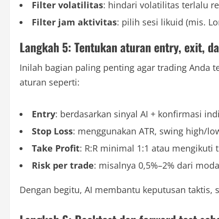
Filter volatilitas
: hindari volatilitas terlalu 
Filter jam aktivitas
: pilih sesi likuid (mis
Langkah 5: Tentukan aturan entry, exit, d
Inilah bagian paling penting agar trading Anda 
aturan seperti:
Entry
: berdasarkan sinyal AI + konfirmasi indi
Stop Loss
: menggunakan ATR, swing high/low,
Take Profit
: R:R minimal 1:1 atau mengikuti ta
Risk per trade
: misalnya 0,5%–2% dari modal
Dengan begitu, AI membantu keputusan taktis, s