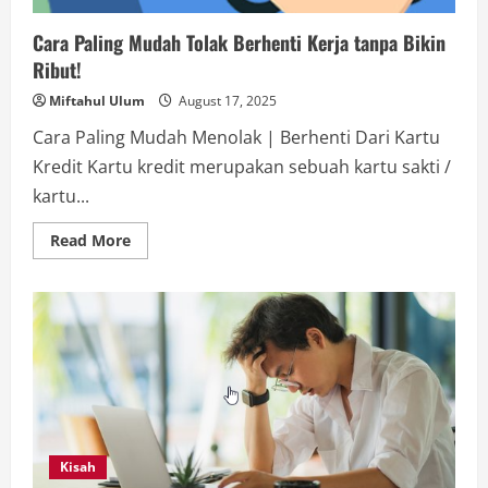
Cara Paling Mudah Tolak Berhenti Kerja tanpa Bikin
Ribut!
Miftahul Ulum
August 17, 2025
Cara Paling Mudah Menolak | Berhenti Dari Kartu
Kredit Kartu kredit merupakan sebuah kartu sakti /
kartu...
Read
Read More
more
about
Cara
Paling
Mudah
Tolak
Berhenti
Kerja
tanpa
Bikin
Ribut!
Kisah