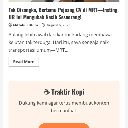
Tak Disangka, Bertemu Pejuang CV di MRT—Insting
HR Ini Mengubah Nasib Seseorang!
Miftahul Ulum
August 6, 2025
Pulang lebih awal dari kantor kadang membawa
kejutan tak terduga. Hari itu, saya sengaja naik
transportasi umum—MRT...
Read
Read More
more
about
Tak
Disangka,
Bertemu
Pejuang
☕ Traktir Kopi
CV
di
MRT
—
Dukung kami agar terus membuat konten
Insting
HR
bermanfaat.
Ini
Mengubah
Nasib
Seseorang!