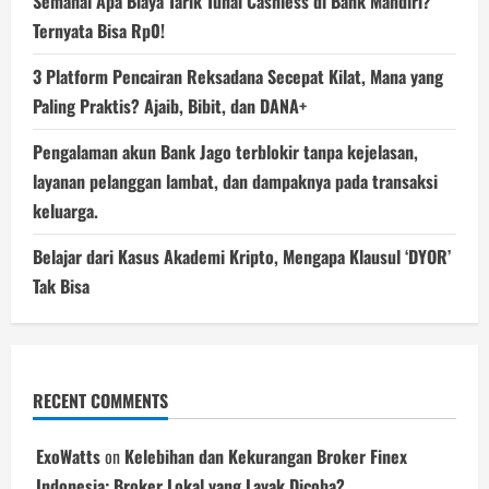
Semahal Apa Biaya Tarik Tunai Cashless di Bank Mandiri?
Ternyata Bisa Rp0!
3 Platform Pencairan Reksadana Secepat Kilat, Mana yang
Paling Praktis? Ajaib, Bibit, dan DANA+
Pengalaman akun Bank Jago terblokir tanpa kejelasan,
layanan pelanggan lambat, dan dampaknya pada transaksi
keluarga.
Belajar dari Kasus Akademi Kripto, Mengapa Klausul ‘DYOR’
Tak Bisa
RECENT COMMENTS
ExoWatts
on
Kelebihan dan Kekurangan Broker Finex
Indonesia: Broker Lokal yang Layak Dicoba?