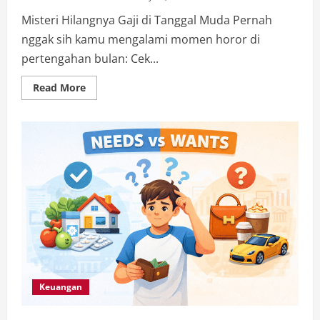
Misteri Hilangnya Gaji di Tanggal Muda Pernah
nggak sih kamu mengalami momen horor di
pertengahan bulan: Cek...
Read
Read More
more
about
Gaji
Habis
Tanpa
Jejak?
Awas,
Bahaya
“Latte
Factor”
Bikin
Dompet
Bocor
Alus
Tanpa
Sadar!
Keuangan