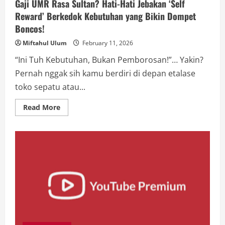
Gaji UMR Rasa Sultan? Hati-Hati Jebakan ‘Self
Reward’ Berkedok Kebutuhan yang Bikin Dompet
Boncos!
Miftahul Ulum
February 11, 2026
“Ini Tuh Kebutuhan, Bukan Pemborosan!”… Yakin?
Pernah nggak sih kamu berdiri di depan etalase
toko sepatu atau...
Read
Read More
more
about
Gaji
UMR
Rasa
Sultan?
Hati-
Hati
Jebakan
‘Self
Reward’
Berkedok
Kebutuhan
yang
Bikin
Dompet