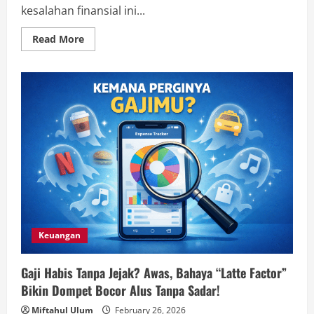
kesalahan finansial ini...
Read
Read More
more
about
Gaji
Numpang
Lewat
Doang?
Ini
4
Blunder
Finansial
Umur
20-
30an
yang
Bikin
Masa
Depan
Suram!
Keuangan
Gaji Habis Tanpa Jejak? Awas, Bahaya “Latte Factor”
Bikin Dompet Bocor Alus Tanpa Sadar!
Miftahul Ulum
February 26, 2026