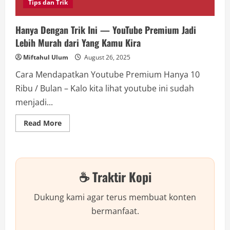
Boncos!
Tips dan Trik
Hanya Dengan Trik Ini — YouTube Premium Jadi
Lebih Murah dari Yang Kamu Kira
Miftahul Ulum
August 26, 2025
Cara Mendapatkan Youtube Premium Hanya 10
Ribu / Bulan – Kalo kita lihat youtube ini sudah
menjadi...
Read
Read More
more
about
Hanya
Dengan
Trik
Ini
☕ Traktir Kopi
—
YouTube
Premium
Jadi
Dukung kami agar terus membuat konten
Lebih
Murah
bermanfaat.
dari
Yang