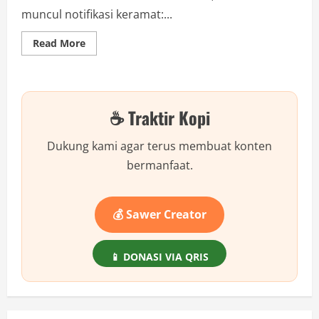
muncul notifikasi keramat:...
Read
Read More
more
about
Memori
HP
“Sekarat”?
Jangan
☕ Traktir Kopi
Hapus
Foto
Dulu!
Ini
Dukung kami agar terus membuat konten
5
Cloud
bermanfaat.
Gratis
Ratusan
GB
yang
Jarang
💰 Sawer Creator
Orang
Tahu!
📱 DONASI VIA QRIS