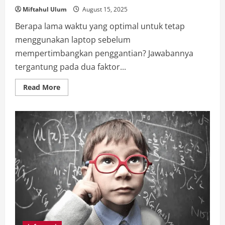
Miftahul Ulum
August 15, 2025
Berapa lama waktu yang optimal untuk tetap
menggunakan laptop sebelum
mempertimbangkan penggantian? Jawabannya
tergantung pada dua faktor...
Read
Read More
more
about
Berapa
Lama
Waktu
Paling
Ideal
untuk
Belajar
Agar
Hasil
Maksimal?