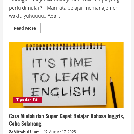
perlu dimulai ? – Mari kita belajar memanajemen
waktu yuhuuuu.. Apa...
Read
Read More
more
about
Rahasia
Semangat
Belajar
dan
Manajemen
Waktu
yang
Bikin
Hidup
Lebih
Produktif!
Tips dan Trik
Cara Mudah dan Super Cepat Belajar Bahasa Inggris,
Coba Sekarang!
Miftahul Ulum
August 17, 2025