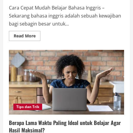
Cara Cepat Mudah Belajar Bahasa Inggris –
Sekarang bahasa inggris adalah sebuah kewajiban
bagi sebagin besar untuk...
Read
Read More
more
about
Cara
Mudah
dan
Super
Cepat
Belajar
Bahasa
Inggris,
Coba
Sekarang!
Tips dan Trik
Berapa Lama Waktu Paling Ideal untuk Belajar Agar
Hasil Maksimal?