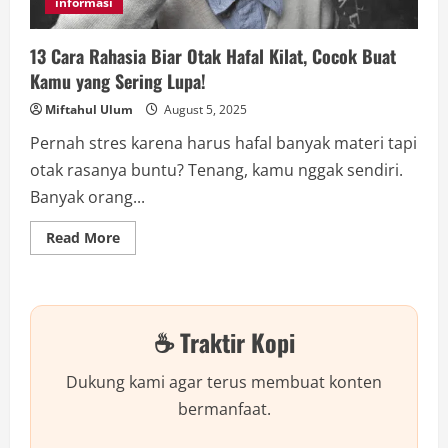
informasi
13 Cara Rahasia Biar Otak Hafal Kilat, Cocok Buat
Kamu yang Sering Lupa!
Miftahul Ulum
August 5, 2025
Pernah stres karena harus hafal banyak materi tapi
otak rasanya buntu? Tenang, kamu nggak sendiri.
Banyak orang...
Read
Read More
more
about
13
Cara
Rahasia
Biar
☕ Traktir Kopi
Otak
Hafal
Kilat,
Cocok
Dukung kami agar terus membuat konten
Buat
Kamu
bermanfaat.
yang
Sering
Lupa!