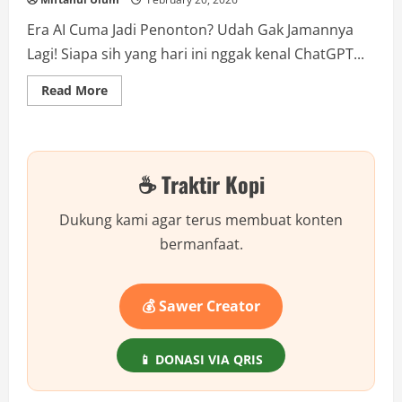
Era AI Cuma Jadi Penonton? Udah Gak Jamannya
Lagi! Siapa sih yang hari ini nggak kenal ChatGPT...
Read
Read More
more
about
Bosan
Cuma
Chatting
sama
☕ Traktir Kopi
AI?
Ini
Rahasia
‘Ngulik’
Dukung kami agar terus membuat konten
Otak
Robot
bermanfaat.
Lewat
Notebook
LLM,
Gak
Perlu
💰 Sawer Creator
PC
Sultan!
📱 DONASI VIA QRIS