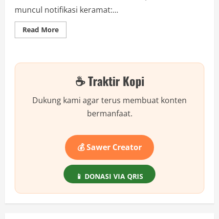
muncul notifikasi keramat:...
Read
Read More
more
about
Memori
HP
“Sekarat”?
Jangan
☕ Traktir Kopi
Hapus
Foto
Dulu!
Ini
Dukung kami agar terus membuat konten
5
Cloud
bermanfaat.
Gratis
Ratusan
GB
yang
Jarang
💰 Sawer Creator
Orang
Tahu!
📱 DONASI VIA QRIS