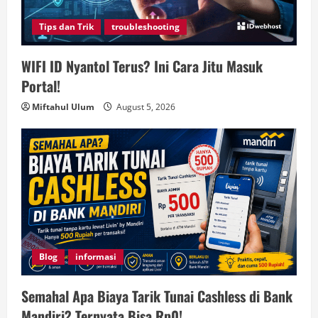
Tips dan Trik
troubleshooting
WIFI ID Nyantol Terus? Ini Cara Jitu Masuk
Portal!
Miftahul Ulum
August 5, 2026
Blog
informasi
Semahal Apa Biaya Tarik Tunai Cashless di Bank
Mandiri? Ternyata Bisa Rp0!