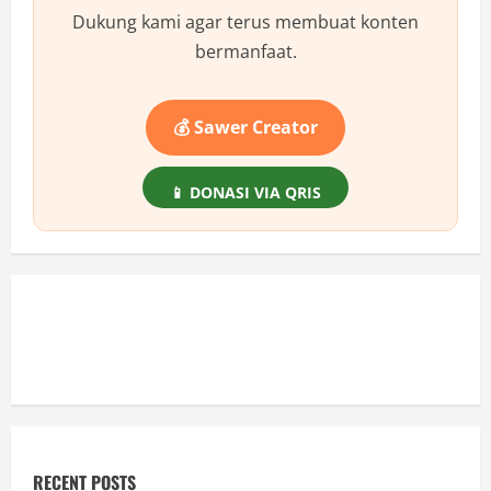
Vs
Cryto
Dukung kami agar terus membuat konten
|
Future
bermanfaat.
Cryto
💰 Sawer Creator
📱 DONASI VIA QRIS
RECENT POSTS