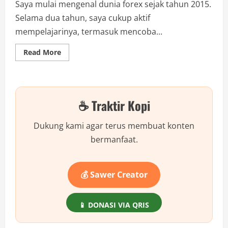
Saya mulai mengenal dunia forex sejak tahun 2015.
Selama dua tahun, saya cukup aktif
mempelajarinya, termasuk mencoba...
Read
Read More
more
about
Teknik
Forex
Paling
Mudah
☕ Traktir Kopi
|
Scalping
|
Wing
Dukung kami agar terus membuat konten
Trade
|
bermanfaat.
Day
Trade
💰 Sawer Creator
📱 DONASI VIA QRIS