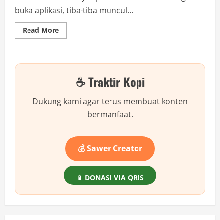
buka aplikasi, tiba-tiba muncul...
Read
Read More
more
about
Benci
Iklan
di
HP
☕ Traktir Kopi
Android?
Ini
Cara
Ampuh
Dukung kami agar terus membuat konten
Hapus
Semua
bermanfaat.
Iklan
Tanpa
Aplikasi
Tambahan!
💰 Sawer Creator
📱 DONASI VIA QRIS