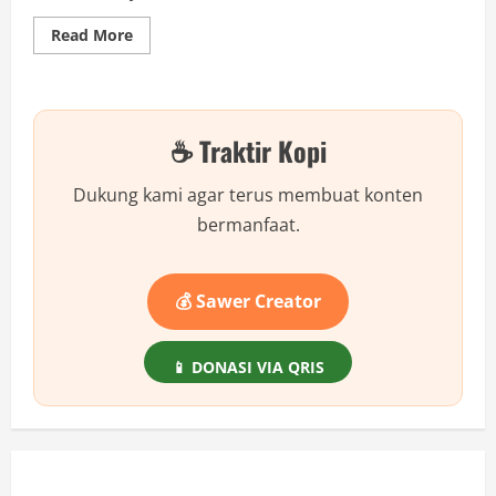
Read
Read More
more
about
Apakah
Keberadaan
Surga
dan
☕ Traktir Kopi
Neraka
Menentukan
Moral
Kita?
Dukung kami agar terus membuat konten
bermanfaat.
💰 Sawer Creator
📱 DONASI VIA QRIS