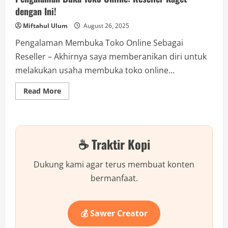
dengan Ini!
Miftahul Ulum
August 26, 2025
Pengalaman Membuka Toko Online Sebagai
Reseller – Akhirnya saya memberanikan diri untuk
melakukan usaha membuka toko online...
Read
Read More
more
about
Pengalaman
Buka
Toko
Online:
☕ Traktir Kopi
Reseller
Kaget
dengan
Ini!
Dukung kami agar terus membuat konten
bermanfaat.
💰 Sawer Creator