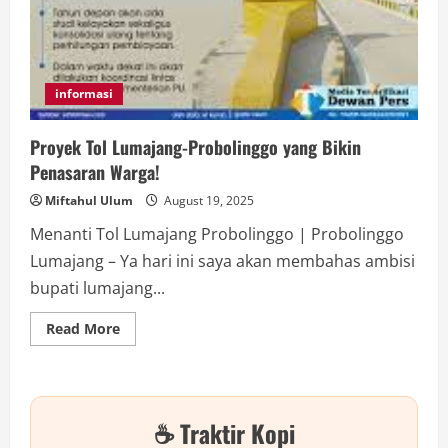
informasi
Proyek Tol Lumajang-Probolinggo yang Bikin
Penasaran Warga!
Miftahul Ulum
August 19, 2025
Menanti Tol Lumajang Probolinggo | Probolinggo
Lumajang – Ya hari ini saya akan membahas ambisi
bupati lumajang...
Read
Read More
more
about
Proyek
Tol
Lumajang-
Probolinggo
☕ Traktir Kopi
yang
Bikin