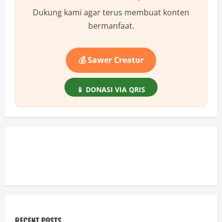
Penasaran
Warga!
Dukung kami agar terus membuat konten
bermanfaat.
💰 Sawer Creator
📱 DONASI VIA QRIS
RECENT POSTS