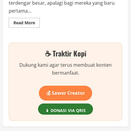
terdengar besar, apalagi bagi mereka yang baru
pertama...
Read
Read More
more
about
Gaji
6
Juta
di
☕ Traktir Kopi
Jakarta?
Jangan
Bangga
Dulu,
Dukung kami agar terus membuat konten
Bro!
bermanfaat.
💰 Sawer Creator
📱 DONASI VIA QRIS