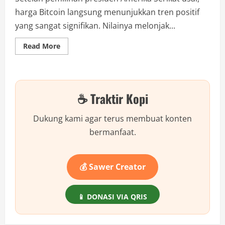
harga Bitcoin langsung menunjukkan tren positif
yang sangat signifikan. Nilainya melonjak...
Read
Read More
more
about
Bitcoin
Hampir
Sentuh
1,5
☕ Traktir Kopi
Miliar
Rupiah:
Saatnya
Investasi
Dukung kami agar terus membuat konten
?
bermanfaat.
💰 Sawer Creator
📱 DONASI VIA QRIS