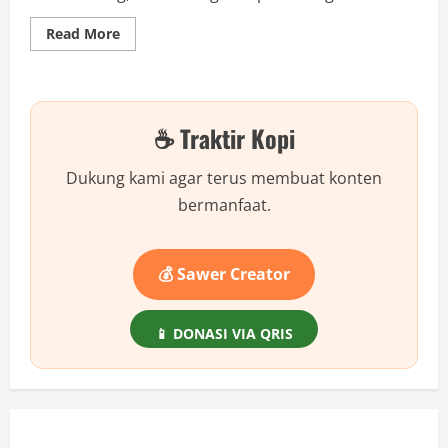
Read
Read More
more
about
3
Krisis
Ekonomi
Indonesia
☕ Traktir Kopi
yang
Mengejutkan
Bangsa:
Wajib
Dukung kami agar terus membuat konten
Tahu!
bermanfaat.
💰 Sawer Creator
📱 DONASI VIA QRIS