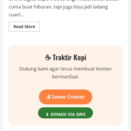
cuma buat hiburan, tapi juga bisa jadi ladang
cuan!...
Read
Read More
more
about
Gaji
Content
Creator
Bisa
☕ Traktir Kopi
Miliaran!
Yuk
Intip
Faktanya
Dukung kami agar terus membuat konten
bermanfaat.
💰 Sawer Creator
📱 DONASI VIA QRIS