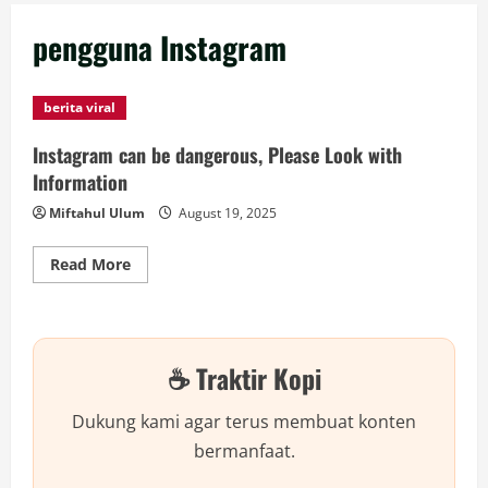
pengguna Instagram
berita viral
Instagram can be dangerous, Please Look with
Information
Miftahul Ulum
August 19, 2025
Read
Read More
more
about
Instagram
can
be
dangerous,
☕ Traktir Kopi
Please
Look
with
Information
Dukung kami agar terus membuat konten
bermanfaat.