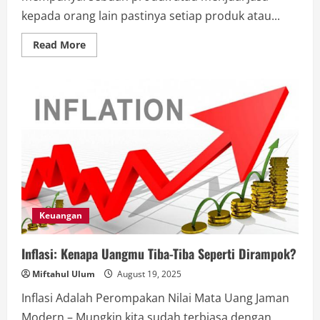
kepada orang lain pastinya setiap produk atau...
Read
Read More
more
about
Cara
Jitu
Menghitung
Nilai
Harga
Barang
yang
Sebenarnya!
Keuangan
Inflasi: Kenapa Uangmu Tiba-Tiba Seperti Dirampok?
Miftahul Ulum
August 19, 2025
Inflasi Adalah Perompakan Nilai Mata Uang Jaman
Modern – Mungkin kita sudah terbiasa dengan