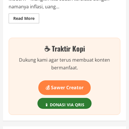
namanya inflasi, uang...
Read
Read More
more
about
Inflasi:
Kenapa
Uangmu
Tiba-
☕ Traktir Kopi
Tiba
Seperti
Dirampok?
Dukung kami agar terus membuat konten
bermanfaat.
💰 Sawer Creator
📱 DONASI VIA QRIS