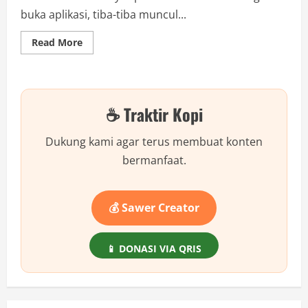
buka aplikasi, tiba-tiba muncul...
Read
Read More
more
about
Benci
Iklan
di
HP
☕ Traktir Kopi
Android?
Ini
Cara
Ampuh
Dukung kami agar terus membuat konten
Hapus
Semua
bermanfaat.
Iklan
Tanpa
Aplikasi
Tambahan!
💰 Sawer Creator
📱 DONASI VIA QRIS