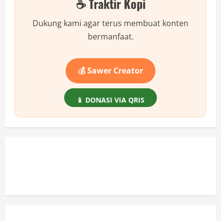
☕ Traktir Kopi
Dibobol?
Ini
Cara
Dukung kami agar terus membuat konten
Ampuh
LINDUNGI
bermanfaat.
AKUNMU!
💰 Sawer Creator
📱 DONASI VIA QRIS