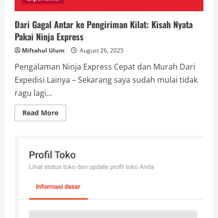
Dari Gagal Antar ke Pengiriman Kilat: Kisah Nyata
Pakai Ninja Express
Miftahul Ulum
August 26, 2025
Pengalaman Ninja Express Cepat dan Murah Dari
Expedisi Lainya – Sekarang saya sudah mulai tidak
ragu lagi...
Read
Read More
more
about
Dari
Gagal
Antar
ke
Pengiriman
Kilat:
Kisah
Nyata
Pakai
Ninja
Express