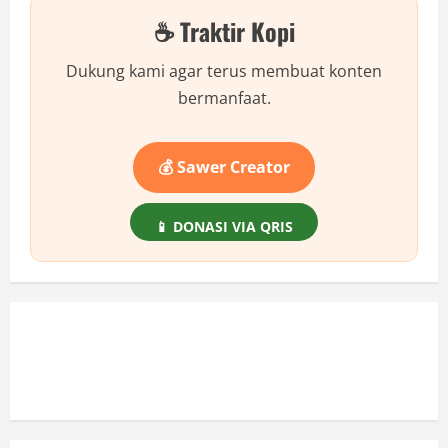
Online:
☕ Traktir Kopi
Reseller
Kaget
dengan
Ini!
Dukung kami agar terus membuat konten
bermanfaat.
💰 Sawer Creator
📱 DONASI VIA QRIS