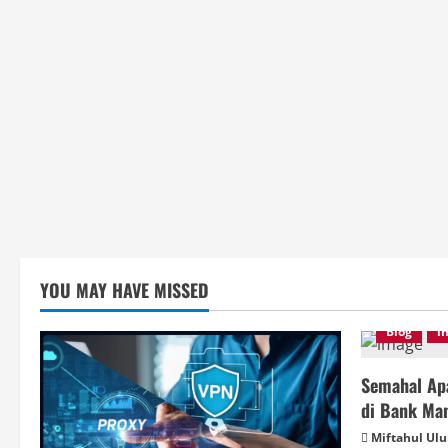
YOU MAY HAVE MISSED
Blog
i
Semahal Apa
di Bank Man
Miftahul Ul