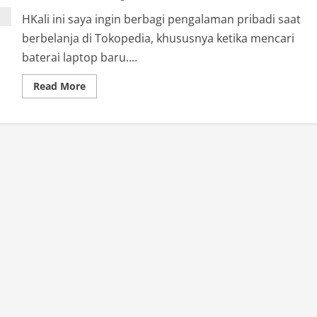
HKali ini saya ingin berbagi pengalaman pribadi saat
berbelanja di Tokopedia, khususnya ketika mencari
baterai laptop baru....
Read
Read More
more
about
Hati-
Hati
di
Tokopedia:
Banyak
Produk
Dropship,
Konsumen
Bisa
Dirugikan