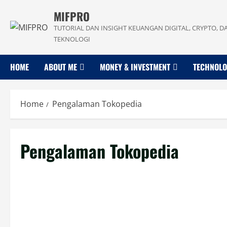
Skip
MIFPRO
to
TUTORIAL DAN INSIGHT KEUANGAN DIGITAL, CRYPTO, D
content
TEKNOLOGI
HOME
ABOUT ME
MONEY & INVESTMENT
TECHNOL
Home
Pengalaman Tokopedia
Pengalaman Tokopedia