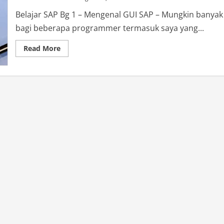
Belajar SAP Bg 1 – Mengenal GUI SAP – Mungkin banyak
bagi beberapa programmer termasuk saya yang...
Read
Read More
more
about
Belajar
SAP
BG
1:
Kenali
GUI
SAP
dengan
Mudah!