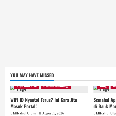
YOU MAY HAVE MISSED
Tips dan Trik
troubleshooting
Blog
i
WIFI ID Nyantol Terus? Ini Cara Jitu
Semahal Apa
Masuk Portal!
di Bank Man
Miftahul Ulum
August 5, 2026
Miftahul Ul