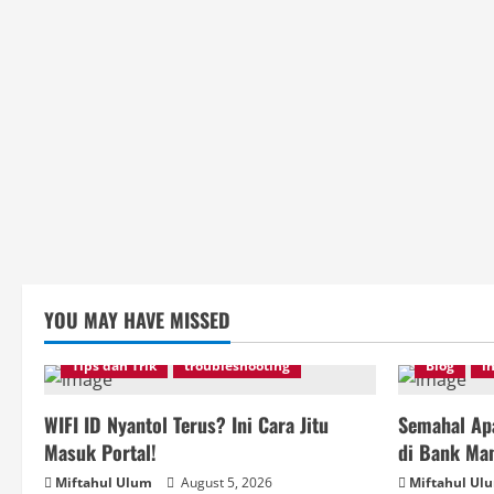
YOU MAY HAVE MISSED
Tips dan Trik
troubleshooting
Blog
i
WIFI ID Nyantol Terus? Ini Cara Jitu
Semahal Apa
Masuk Portal!
di Bank Man
Miftahul Ulum
August 5, 2026
Miftahul Ul