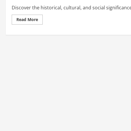
Discover the historical, cultural, and social significan
Read
Read More
more
about
What
is
August
2nd
Commemorated
For?
A
Comprehensive
Overview