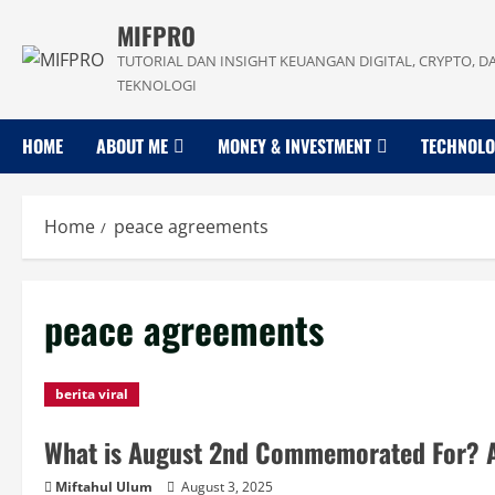
Skip
MIFPRO
to
TUTORIAL DAN INSIGHT KEUANGAN DIGITAL, CRYPTO, D
content
TEKNOLOGI
HOME
ABOUT ME
MONEY & INVESTMENT
TECHNOL
Home
peace agreements
peace agreements
berita viral
What is August 2nd Commemorated For? 
Miftahul Ulum
August 3, 2025