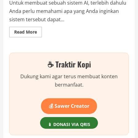
Untuk membuat sebuah sistem AI, terlebih dahulu
Anda perlu memahami apa yang Anda inginkan
sistem tersebut dapat...
Read
Read More
more
about
Bangun
Sistem
AI
dari
☕ Traktir Kopi
Nol
dengan
Langkah
Praktis
Dukung kami agar terus membuat konten
Ini!
bermanfaat.
💰 Sawer Creator
📱 DONASI VIA QRIS