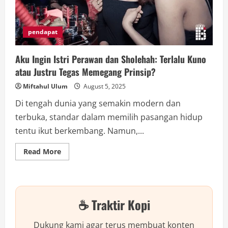
pendapat
Aku Ingin Istri Perawan dan Sholehah: Terlalu Kuno
atau Justru Tegas Memegang Prinsip?
Miftahul Ulum
August 5, 2025
Di tengah dunia yang semakin modern dan
terbuka, standar dalam memilih pasangan hidup
tentu ikut berkembang. Namun,...
Read
Read More
more
about
Aku
Ingin
Istri
Perawan
☕ Traktir Kopi
dan
Sholehah:
Terlalu
Kuno
Dukung kami agar terus membuat konten