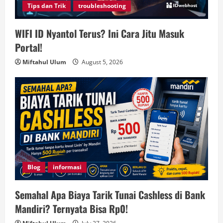
Tips dan Trik
troubleshooting
WIFI ID Nyantol Terus? Ini Cara Jitu Masuk
Portal!
Miftahul Ulum
August 5, 2026
Blog
informasi
Semahal Apa Biaya Tarik Tunai Cashless di Bank
Mandiri? Ternyata Bisa Rp0!