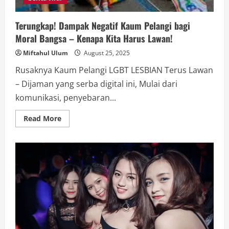
Terungkap! Dampak Negatif Kaum Pelangi bagi
Moral Bangsa – Kenapa Kita Harus Lawan!
Miftahul Ulum
August 25, 2025
Rusaknya Kaum Pelangi LGBT LESBIAN Terus Lawan
– Dijaman yang serba digital ini, Mulai dari
komunikasi, penyebaran...
Read
Read More
more
about
Terungkap!
Dampak
Negatif
Kaum
Pelangi
bagi
Moral
Bangsa
–
Kenapa
Kita
Harus
Lawan!