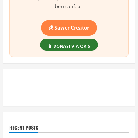
atau
Justru
bermanfaat.
Tegas
Memegang
Prinsip?
💰 Sawer Creator
📱 DONASI VIA QRIS
RECENT POSTS