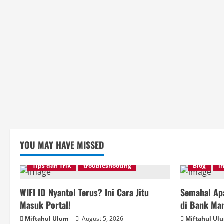
YOU MAY HAVE MISSED
Tips dan Trik
troubleshooting
Blog
i
WIFI ID Nyantol Terus? Ini Cara Jitu
Semahal Apa
Masuk Portal!
di Bank Man
Miftahul Ulum
August 5, 2026
Miftahul Ul