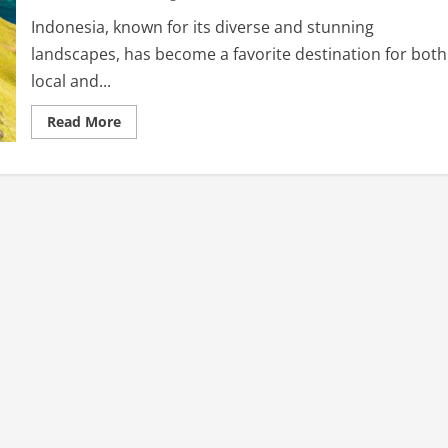
Indonesia, known for its diverse and stunning
landscapes, has become a favorite destination for both
local and...
Read
Read More
more
about
Explore
Indonesia’s
Beauty:
Top
7
Must-
Visit
Tourist
Destinations
in
2024!