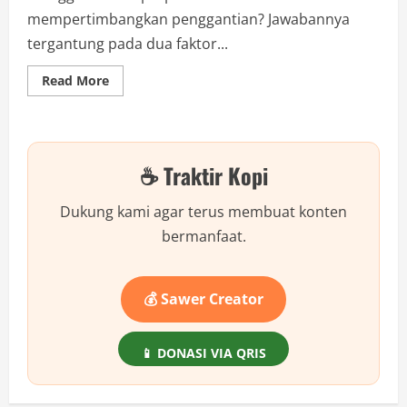
mempertimbangkan penggantian? Jawabannya
tergantung pada dua faktor...
Read
Read More
more
about
Berapa
Lama
Waktu
Paling
☕ Traktir Kopi
Ideal
untuk
Belajar
Agar
Dukung kami agar terus membuat konten
Hasil
Maksimal?
bermanfaat.
💰 Sawer Creator
📱 DONASI VIA QRIS