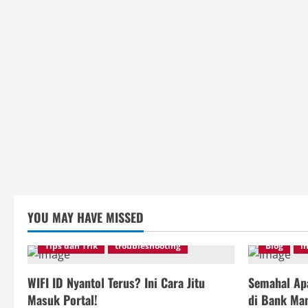
YOU MAY HAVE MISSED
Tips dan Trik
troubleshooting
Blog
i
WIFI ID Nyantol Terus? Ini Cara Jitu
Semahal Apa
Masuk Portal!
di Bank Man