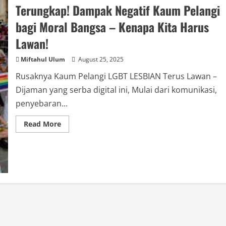
Terungkap! Dampak Negatif Kaum Pelangi
bagi Moral Bangsa – Kenapa Kita Harus
Lawan!
Miftahul Ulum
August 25, 2025
Rusaknya Kaum Pelangi LGBT LESBIAN Terus Lawan –
Dijaman yang serba digital ini, Mulai dari komunikasi,
penyebaran...
Read
Read More
more
about
Terungkap!
Dampak
Negatif
Kaum
Pelangi
bagi
Moral
Bangsa
–
Kenapa
Kita
Harus