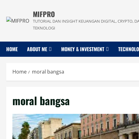
Skip
to
MIFPRO
content
TUTORIAL DAN INSIGHT KEUANGAN DIGITAL, CRYPTO, D
TEKNOLOGI
HOME
ABOUT ME
MONEY & INVESTMENT
TECHNOL
Home
moral bangsa
moral bangsa