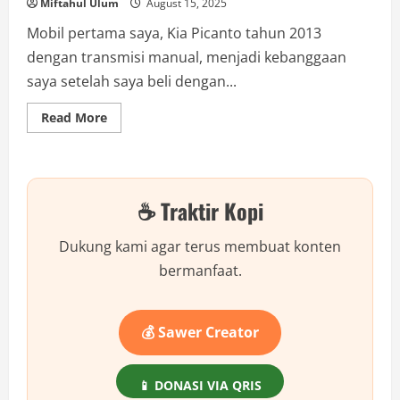
Miftahul Ulum
August 15, 2025
Mobil pertama saya, Kia Picanto tahun 2013
dengan transmisi manual, menjadi kebanggaan
saya setelah saya beli dengan...
Read
Read More
more
about
Pengalaman
Seru
Membeli
Mobil
☕ Traktir Kopi
Bekas:
Jangan
Sampai
Ketipu!
Dukung kami agar terus membuat konten
bermanfaat.
💰 Sawer Creator
📱 DONASI VIA QRIS